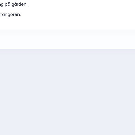
äng på gården.
rrangören.